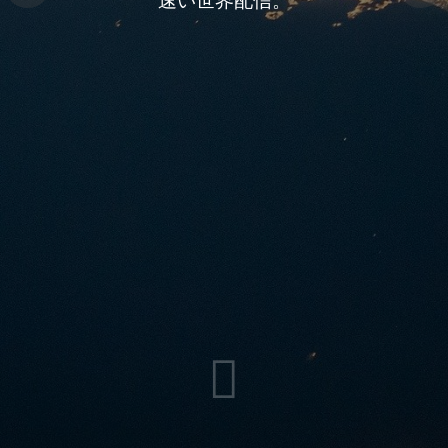
環境に優れました
速い世界配信。