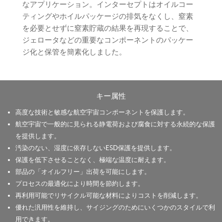
なアプリケーション。インターセプトはオイルコー
ティングやホイルパッケージの排気をなくし、窒素
を必要とせずに窒素貯蔵の結果を再現することで、
ジェロータなどの重要なコンポーネントのパッケー
ジ化と保管を簡素化しました。
キー属性
高度な技術と敏感な航空宇宙コンポーネントを保護します。
航空宇宙で一般的に見られる静電荷および腐食に対する永続的な保護
を提供します。
汚染のない、湿度に依存しないESD保護を提供します。
保護を低下させることなく、極端な温度に耐えます。
部品の「オイルフリー」出荷を可能にします。
プロセスの最適化により時間を節約します。
再利用可能でリサイクル可能な材料によりコストを削減します。
優れた汎用性を維持し、サイジングのためにいくつかのスタイルで利
用できます。