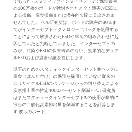
であった - スタティックインターセプト®で保護最初
の100万枚のボードが検討されたと全く障害がESDに
よる損傷、腐食損傷または潜在的欠陥に見出されま
せんでした。 ベル研究所は、ボードの障害の80％ま
でがインターセプトテクノロジー™バッグを使用する
ことによって解決されたESDや腐食の組み合わせに起
因していたと判断していました。インターセプトの
みが、汚染やESDの保管寿命のない、効果的なデュア
ルESDおよび腐食保護を提供します。
以下のためのスタティックインターセプト®バッグに
腐食（はんだ付け）の保護を提供していない従来の
非リサイクルESDのパッケージからの切り替えによる
炭素排出量の推定4000パーセント削減 - ベル研究所
はまたスタティックインターセプト®の使用が劇的に
彼らの二酸化炭素排出量を削減することを計算しま
す 彼らのボード。