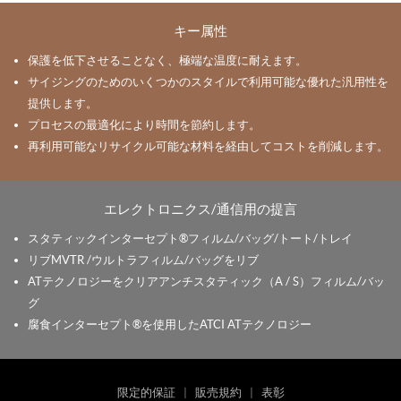
キー属性
保護を低下させることなく、極端な温度に耐えます。
サイジングのためのいくつかのスタイルで利用可能な優れた汎用性を
提供します。
プロセスの最適化により時間を節約します。
再利用可能なリサイクル可能な材料を経由してコストを削減します。
エレクトロニクス/通信用の提言
スタティックインターセプト®フィルム/バッグ/トート/トレイ
リブMVTR /ウルトラフィルム/バッグをリブ
ATテクノロジーをクリアアンチスタティック（A / S）フィルム/バッ
グ
腐食インターセプト®を使用したATCI ATテクノロジー
限定的保証
|
販売規約
|
表彰