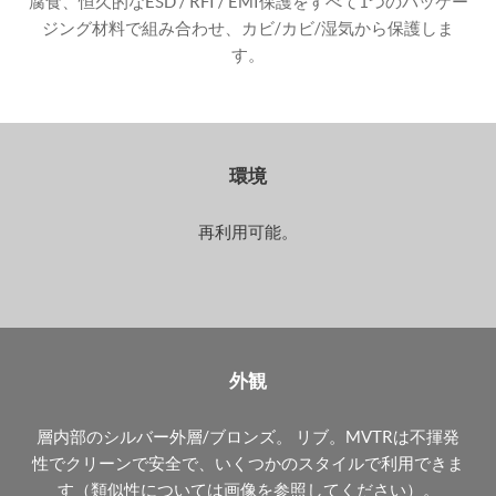
腐食、恒久的なESD / RFI / EMI保護をすべて1つのパッケー
ジング材料で組み合わせ、カビ/カビ/湿気から保護しま
す。
環境
再利用可能。
外観
層内部のシルバー外層/ブロンズ。 リブ。MVTRは不揮発
性でクリーンで安全で、いくつかのスタイルで利用できま
す（類似性については画像を参照してください）。