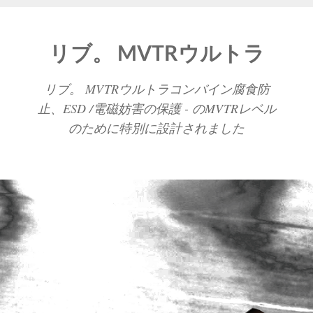
リブ。 MVTRウルトラ
リブ。 MVTRウルトラコンバイン腐食防
止、ESD /電磁妨害の保護 - のMVTRレベル
のために特別に設計されました