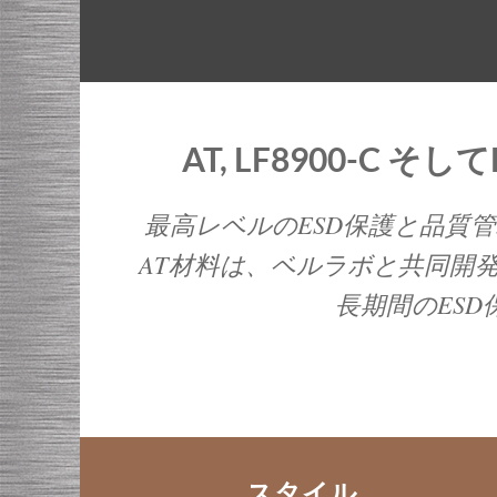
AT, LF8900-C 
最高レベルのESD保護と品質
AT材料は、ベルラボと共同開
長期間のES
スタイル