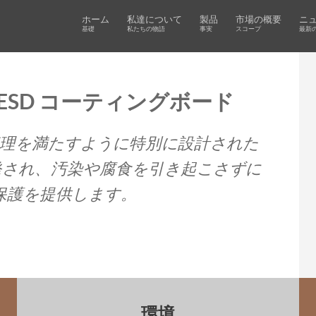
ホーム
私達について
製品
市場の概要
ニ
基礎
私たちの物語
事実
スコープ
最新
そしてESD コーティングボード
管理を満たすように特別に設計された
発され、汚染や腐食を引き起こさずに
D保護を提供します。
環境