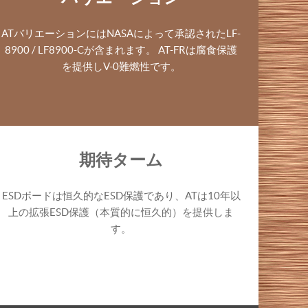
ATバリエーションにはNASAによって承認されたLF-
8900 / LF8900-Cが含まれます。 AT-FRは腐食保護
を提供しV-0難燃性です。
期待ターム
ESDボードは恒久的なESD保護であり、ATは10年以
上の拡張ESD保護（本質的に恒久的）を提供しま
す。