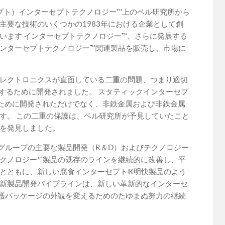
セプト）インターセプトテクノロジー™上のベル研究所から
主要な技術のいくつかの1983年における企業として創
います インターセプトテクノロジー™、さらに発展する
ンターセプトテクノロジー™関連製品を販売し、市場に
レクトロニクスが直面している二重の問題、つまり適切
処するために開発されました。 スタティックインターセプ
るために開発されただけでなく、非鉄金属および非鉄金属
す。 この二重の保護は、ベル研究所が予見していたこと
を発見しました。
グループの主要な製品開発（R＆D）およびテクノロジー
クノロジー™製品の既存のラインを継続的に改善し、平
とともに、新しい腐食インターセプト®明快製品のよう
新製品開発パイプラインは、新しい革新的なインターセ
護パッケージの外観を変えるためのたゆまぬ努力の継続