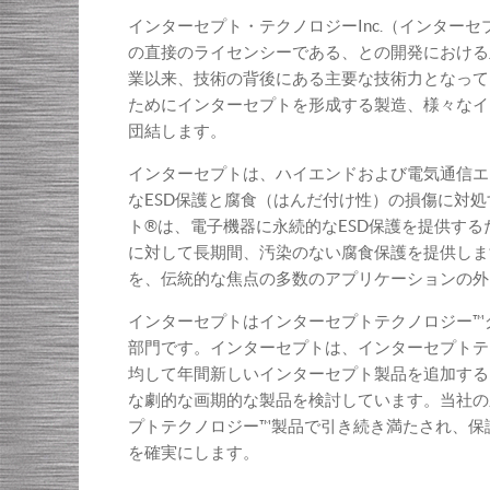
インターセプト・テクノロジーInc.（インター
の直接のライセンシーである、との開発における
業以来、技術の背後にある主要な技術力となって
ためにインターセプトを形成する製造、様々なイ
団結します。
インターセプトは、ハイエンドおよび電気通信エ
なESD保護と腐食（はんだ付け性）の損傷に対
ト®は、電子機器に永続的なESD保護を提供す
に対して長期間、汚染のない腐食保護を提供しま
を、伝統的な焦点の多数のアプリケーションの外
インターセプトはインターセプトテクノロジー™
部門です。インターセプトは、インターセプトテ
均して年間新しいインターセプト製品を追加する
な劇的な画期的な製品を検討しています。当社の
プトテクノロジー™製品で引き続き満たされ、保
を確実にします。