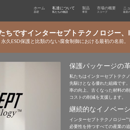
ホーム
私達について
製品
市場の概要
ニ
基礎
私たちの物語
事実
スコープ
最新
たちですインターセプトテクノロジー、In
永久ESD保護と比類のない腐食制御における最初の名前。
保護パッケージの
私たちはインターセプトテクノロ
先駆けとなる優れた組織です。
率の向上、古くなった材料の削
コストの削減を支援します。
継続的なイノベー
インターセプトテクノロジー™
必要性を持つすべての産業の