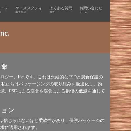
ュース
ケーススタディ
よくある質問
お問い合わせ
の
調査結果
回答
チーム
c.
革命
ジー、Inc.です。これは永続的なESDと腐食保護の
 私たちはパッケージングの取り組みを最適化し、効
減、ESDによる腐食や腐食による損傷の低減を通じて
ション
は信じられないほど柔軟性があり、保護パッケージの
追求に適用されます。