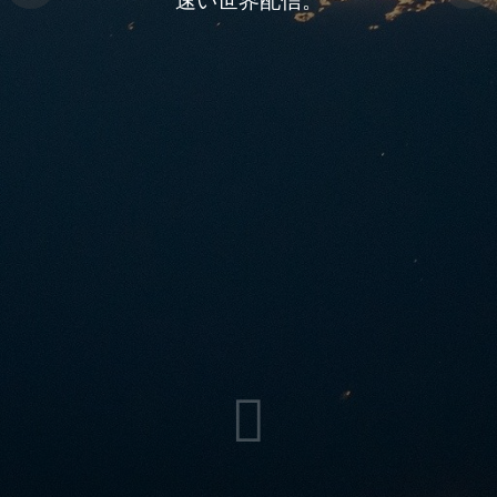
環境に優れました
速い世界配信。