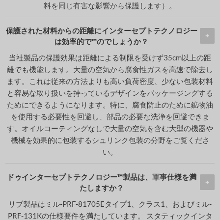
料を同じ有害な影響から保護します）。
保護された材料からの距離にインターセプトテクノロジー
は効率的で™のでしょうか？
当社製品の保護効果は距離による制限を受けず35cm以上の距
離でも機能します。大量の空気から腐食性ガスを高速で除去し
ます。これは従来の方法よりも高い負荷密度、少ない包装材料
と容易な取り扱いを持っているデザインをパッケージングする
ためにできるようになります。特に、腐食防止のために鉱物油
を使用する必要性を回避し、部品の必要な洗浄を回避できま
す。オイルコーティングなしで大量の空気を含む大型の機器や
機械を効果的に包装するシュリンク包装の分野をご覧くださ
い。
ドゥインターセプトテクノロジー™製品は、軍事仕様を満
たしますか？
リブ製品はミル-PRF-81705Eタイプ1、クラス1、およびミル-
PRF-131Kの仕様要件を満たしています。 スタティックインタ