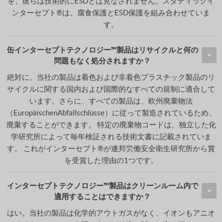
を、彼らは技術的にESDとは見なされません。スタティックイ
ンターセプト®は、腐食保護とESD保護を組み合わせていま
す。
缶インターセプトテクノロジー™製品はリサイクルと何の
問題もなく処分されますか？
絶対に。当社の製品は着色および非着色プラスチック製品のリ
サイクルに関する国内および国際的なすべての規制に適合して
います。さらに、すべての製品は、欧州廃棄物法
（EuropäischenAbfallschlüsse）に従って製造されているため、
廃棄することができます。 特定の廃棄物コードは、独立した化
学研究所によって毎年検証される技術文書に記載されていま
す。 これがインターセプト®が連邦労働安全衛生研究所から賞
を受賞した理由の1つです。
インターセプトテクノロジー™製品はクリーンルーム内で
適用することはできますか？
はい。当社の製品は化学的アウトガスがなく、イオンもアニオ