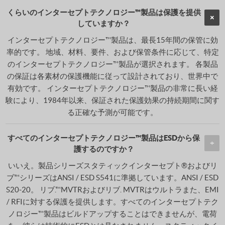
くらいのインターセプトテクノロジー™製品は保護を提供
していますか？
インターセプトテクノロジー™製品は、最長15年間の保管に効
率的です。 地域、材料、要件、および保管条件に応じて、特定
のインターセプトテクノロジー™製品が選択されます。 各製品
の保証は各素材の保護機能に従って設計されており、世界中で
有効です。 インターセプトテクノロジー™製品の非常に長い経
験により、1984年以来、保証された保護効果の持続期間に関す
る正確な予測が可能です。
すべてのインターセプトテクノロジー™製品はESDから保
護するのですか？
いいえ。製品シリーズスタティックインターセプト®およびリ
ブ™シリーズはANSI / ESD S541に準拠しています。ANSI / ESD
S20-20。 リブ.™MVTRおよびリブ. MVTRはウルトラまた、EMI
/ RFIに対する保護を提供します。すべてのインターセプトテク
ノロジー™製品はビルドアップすることはできませんが、電荷