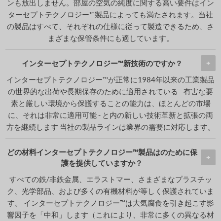
ンも放出しません。部屋の空気の純度に関する高い要件はイン
ターセプトテクノロジー™製品によっても満たされます。当社
の製品はすべて、それぞれの仕様に従って製造できるため、さ
まざまな保管条件にも適しています。
インターセプトテクノロジー™新技術のですか？
インターセプトテクノロジー™が正常に1984年以来の工業製品
の世界的な出荷や長期保存のために適用されている - 有害な要
素と厳しい環境から保護することの能力は、ほとんどの市場
に、それは非常に適用可能 - と内の新しい技術革新と拡張の両
方を継続します 当社の製品ラインは業界の需要に対応します。
どの材料インターセプトテクノロジー™製品はのために保
護を提供していますか？
すべての鉄/非鉄金属、エラストマー、さまざまなプラスチッ
ク、光学部品、および多くの有機材料が等しく保護されていま
す。 インターセプトテクノロジー™は大気腐食を引き起こす影
響因子を「中和」します（これにより、非常に多くの異なる材