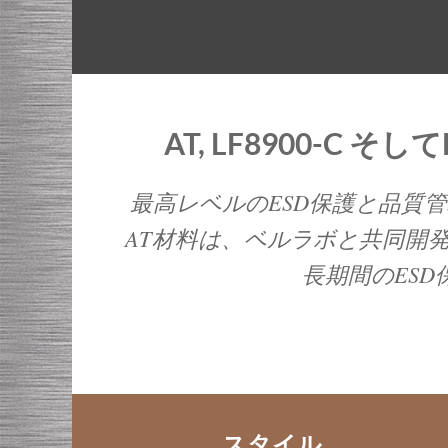
AT, LF8900-C 
最高レベルのESD保護と品質
AT材料は、ベルラボと共同開
長期間のES
スタイル