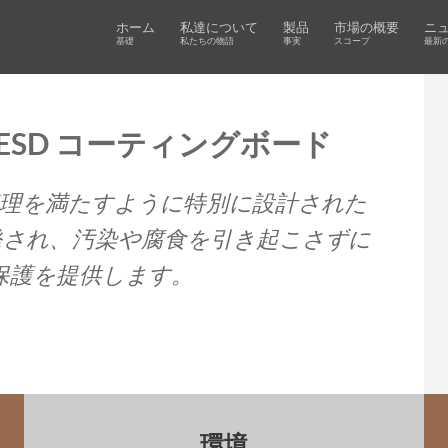
ホーム
私達について
製品
市場の概要
ニ
基礎
私たちの物語
事実
スコープ
最新
そしてESD コーティングボード
管理を満たすように特別に設計された
発され、汚染や腐食を引き起こさずに
D保護を提供します。
環境