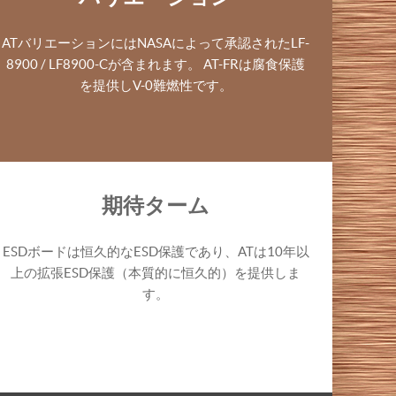
ATバリエーションにはNASAによって承認されたLF-
8900 / LF8900-Cが含まれます。 AT-FRは腐食保護
を提供しV-0難燃性です。
期待ターム
ESDボードは恒久的なESD保護であり、ATは10年以
上の拡張ESD保護（本質的に恒久的）を提供しま
す。