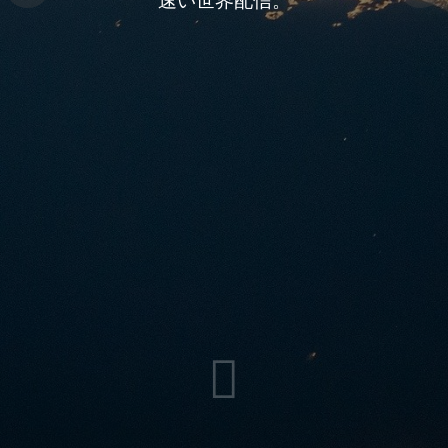
環境に優れました
速い世界配信。